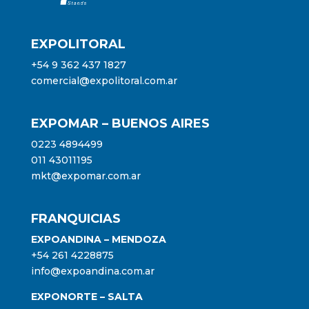
EXPOLITORAL
+54 9 362 437 1827
comercial@expolitoral.com.ar
EXPOMAR – BUENOS AIRES
0223 4894499
011 43011195
mkt@expomar.com.ar
FRANQUICIAS
EXPOANDINA – MENDOZA
+54 261 4228875
info@expoandina.com.ar
EXPONORTE – SALTA