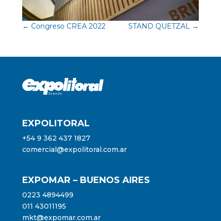
←
Congreso CREA 2022
STAND QUETZAL
→
EXPOLITORAL
+54 9 362 437 1827
comercial@expolitoral.com.ar
EXPOMAR – BUENOS AIRES
0223 4894499
011 43011195
mkt@expomar.com.ar